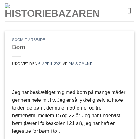
Fortsæt
til
indhold
SOCIALT ARBEJDE
Børn
UDGIVET DEN
6. APRIL 2021
AF
PIA SIGMUND
Jeg har beskæftiget mig med børn på mange måder
gennem hele mit liv. Jeg er så lykkelig selv at have
to dejlige børn, der nu er i 50´erne, og tre
børnebørn, mellem 15 og 22 år. Jeg har undervist
børn (lærer i folkeskolen i 21 år), jeg har haft en
legestue for børn i to…