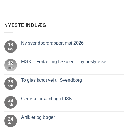
NYESTE INDLÆG
Ny svendborgrapport maj 2026
18
maj
Ingen
kommentarer
til
Ny
FISK – Fortælling I Skolen – ny bestyrelse
12
svendborgrapport
maj
mar
Ingen
2026
kommentarer
til
FISK
To glas fandt vej til Svendborg
28
–
Fortælling
feb
Ingen
I
kommentarer
Skolen
til
–
To
Generalforsamling i FISK
28
ny
glas
bestyrelse
fandt
feb
Ingen
vej
kommentarer
til
til
Svendborg
Generalforsamling
Artikler og bøger
24
i
FISK
dec
Ingen
kommentarer