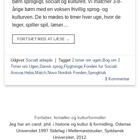
børn sprogligt, socialt og kulturelt. Vi matcher 3-8-
årige børn med en voksen frivillig sprog- og
kulturven. De to mødes to timer hver uge, hvor de
leger, spiller spil, læser…
FORTSÆT MED AT LÆSE
→
Udgivet
Socialt arbejde
|
Tagget
2 timer om ugen
,
Bog om 2
Timer om Ugen
,
Dansk sprog
,
Flygtninge
,
Fonden for Socialt
Ansvar
,
Heba
,
Match
,
Novo Nordisk Fonden
,
Sprogklub
1
Kommentar
Forfatter, fortæller og kulturformidler
Jeg har en cand. phil. i historie og kultur & formidling, Odense
Universitet 1997 Sidefag i Mellemøststudier, Syddansk
Universitet, 2012.