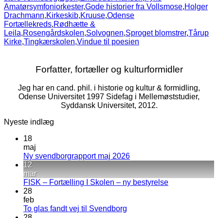
Amatørsymfoniorkester
,
Gode historier fra Vollsmose
,
Holger
Drachmann
,
Kirkeskib
,
Kruuse
,
Odense
Fortællekreds
,
Rødhætte &
Leila
,
Rosengårdskolen
,
Solvognen
,
Sproget blomstrer
,
Tårup
Kirke
,
Tingkærskolen
,
Vindue til poesien
Forfatter, fortæller og kulturformidler
Jeg har en cand. phil. i historie og kultur & formidling,
Odense Universitet 1997 Sidefag i Mellemøststudier,
Syddansk Universitet, 2012.
Nyeste indlæg
18
maj
Ingen
Ny svendborgrapport maj 2026
kommentarer
12
til
mar
Ny
Ingen
FISK – Fortælling I Skolen – ny bestyrelse
svendborgrapport
kommentarer
28
maj
til
feb
2026
FISK
Ingen
To glas fandt vej til Svendborg
–
kommentarer
28