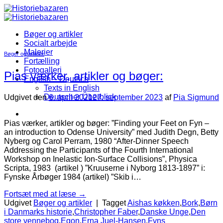
Fortsæt
til
indhold
Bøger og artikler
Socialt arbejde
Malerier
Bøger og artikler
Fortælling
Fotogalleri
Pias værker, artikler og bøger:
English – Deutsch
Texts in English
Deutscher Überblick
Udgivet den
6. april 2021
27. september 2023
af
Pia Sigmund
Pias værker, artikler og bøger: ”Finding your Feet on Fyn –
an introduction to Odense University” med Judith Degn, Betty
Nyberg og Carol Perram, 1980 “After-Dinner Speech
Addressing the Participants of the Fourth International
Workshop on Inelastic Ion-Surface Collisions”, Physica
Scripta, 1983 (artikel ) ”Kruuserne i Nyborg 1813-1897” i:
Fynske Årbøger 1984 (artikel) ”Skib i…
Fortsæt med at læse
→
Udgivet
Bøger og artikler
|
Tagget
Aishas køkken
,
Bork
,
Børn
i Danmarks historie
,
Christopher Faber
,
Danske Unge
,
Den
store vennebog
,
Egon
,
Erna Juel-Hansen
,
Fyns