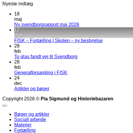
Nyeste indlæg
18
maj
Ingen
Ny svendborgrapport maj 2026
kommentarer
12
til
mar
Ny
Ingen
FISK – Fortælling I Skolen – ny bestyrelse
svendborgrapport
kommentarer
28
maj
til
feb
2026
FISK
Ingen
To glas fandt vej til Svendborg
–
kommentarer
28
til
Fortælling
feb
To
I
Ingen
Generalforsamling i FISK
glas
Skolen
kommentarer
24
til
fandt
–
dec
Generalforsamling
vej
ny
Ingen
Artikler og bøger
i
til
bestyrelse
kommentarer
Copyright 2026 ©
Pia Sigmund og Historiebazaren
til
FISK
Svendborg
Artikler
og
Bøger og artikler
bøger
Socialt arbejde
Malerier
Fortælling