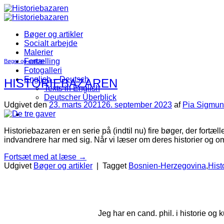
Fortsæt
til
indhold
Bøger og artikler
Socialt arbejde
Malerier
Fortælling
Bøger og artikler
Fotogalleri
English – Deutsch
HISTORIEBAZAREN
Texts in English
Deutscher Überblick
Udgivet den
23. marts 2021
26. september 2023
af
Pia Sigmu
Historiebazaren er en serie på (indtil nu) fire bøger, der fortæ
indvandrere har med sig. Når vi læser om deres historier og 
Fortsæt med at læse
→
Udgivet
Bøger og artikler
|
Tagget
Bosnien-Herzegovina
,
Hist
Jeg har en cand. phil. i historie og