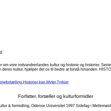
nd
ller om vore indvandrerlandes kultur og historie og historier. Ser
om deres kultur, hjælper det os til bedre at forstå hinanden. 
oriefortælling
,
Historier
,
Iran
,
Myter
,
Tyrkiet
Forfatter, fortæller og kulturformidler
 kultur & formidling, Odense Universitet 1997 Sidefag i Mellemøs