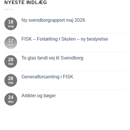
NYESTE INDLÆG
Ny svendborgrapport maj 2026
18
maj
Ingen
kommentarer
til
Ny
FISK – Fortælling I Skolen – ny bestyrelse
12
svendborgrapport
maj
mar
Ingen
2026
kommentarer
til
FISK
To glas fandt vej til Svendborg
28
–
Fortælling
feb
Ingen
I
kommentarer
Skolen
til
–
To
Generalforsamling i FISK
28
ny
glas
bestyrelse
fandt
feb
Ingen
vej
kommentarer
til
til
Svendborg
Generalforsamling
Artikler og bøger
24
i
FISK
dec
Ingen
kommentarer
til
Artikler
og
bøger